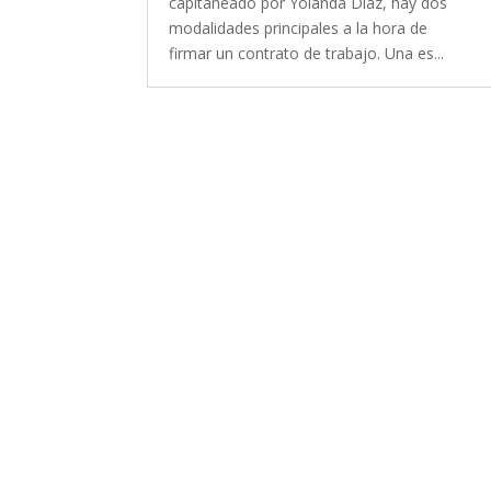
capitaneado por Yolanda Díaz, hay dos
modalidades principales a la hora de
firmar un contrato de trabajo. Una es...
Contacta con nosotro
Contacto