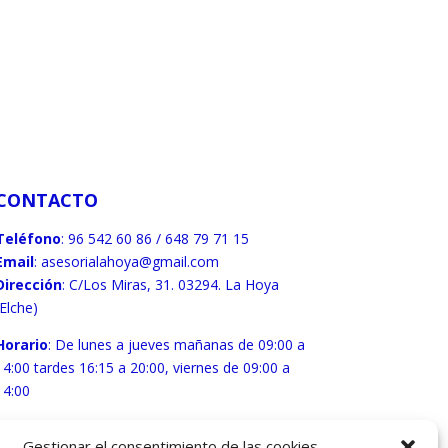
CONTACTO
Teléfono
:
96 542 60 86
/
648 79 71 15
Email
:
asesorialahoya@gmail.com
Dirección
: C/Los Miras, 31. 03294. La Hoya
(Elche)
Horario
: De lunes a jueves mañanas de 09:00 a
14:00 tardes 16:15 a 20:00, viernes de 09:00 a
14:00
Gestionar el consentimiento de las cookies